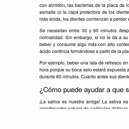
con almidón, las bacterias de la placa de l
esmalte (o la capa protectora de los dien
más ácida, los dientes comienzan a perder 
Se necesitan entre 30 y 60 minutos des
normalidad. Sin embargo, si no le da a su
beber y consume algo más con alto conte
ácido continúa formándose a partir de la pla
Por ejemplo, beber una lata de refresco e
hora porque su boca solo estará expuesta 
durante 60 minutos. Cuanto antes sus dient
¿Cómo puede ayudar a que su
¡La saliva es nuestra amiga! La saliva e
amortiguador natural de partículas dañina
en nuestros dientes también están present
agregar calcio y fosfato a los dientes.