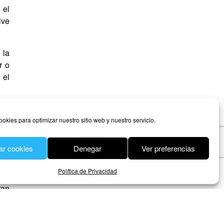
 el
lve
 la
r o
 el
una
nte
ookies para optimizar nuestro sitio web y nuestro servicio.
ar cookies
Denegar
Ver preferencias
Política de Privacidad
 un
ran
a a