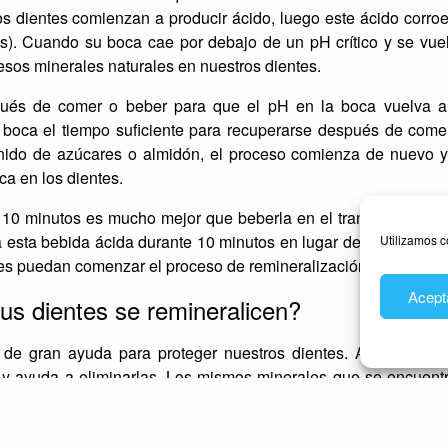
os dientes comienzan a producir ácido, luego este ácido corroe
tes). Cuando su boca cae por debajo de un pH crítico y se vue
esos minerales naturales en nuestros dientes.
pués de comer o beber para que el pH en la boca vuelva a
 boca el tiempo suficiente para recuperarse después de come
nido de azúcares o almidón, el proceso comienza de nuevo y
ca en los dientes.
n 10 minutos es mucho mejor que beberla en el transcurso de 
a esta bebida ácida durante 10 minutos en lugar de repetidame
Utilizamos c
es puedan comenzar el proceso de remineralización, mejor.
Acept
s dientes se remineralicen?
s de gran ayuda para proteger nuestros dientes. Actúa como
s y ayuda a eliminarlas. Los mismos minerales que se encuent
es en la saliva, por lo que después de comer, la saliva ayud