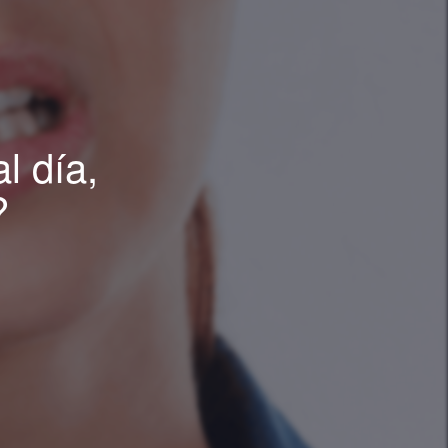
l día,
?