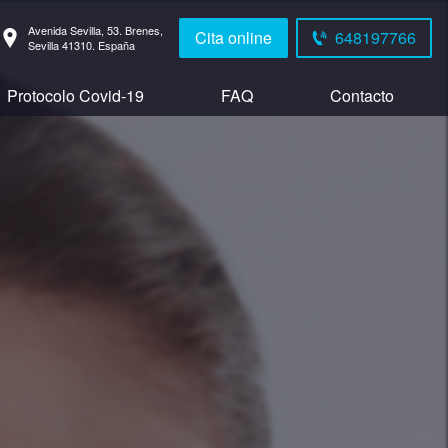
Avenida Sevilla, 53.
Brenes,
Cita online
648197766
Sevilla
41310.
España
Protocolo Covid-19
FAQ
Contacto