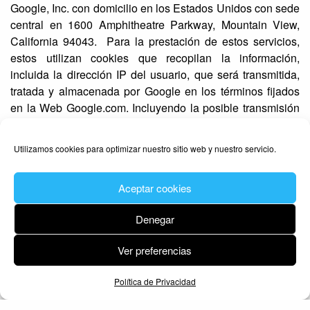
Google, Inc. con domicilio en los Estados Unidos con sede
central en 1600 Amphitheatre Parkway, Mountain View,
California 94043. Para la prestación de estos servicios,
estos utilizan cookies que recopilan la información,
incluida la dirección IP del usuario, que será transmitida,
tratada y almacenada por Google en los términos fijados
en la Web Google.com. Incluyendo la posible transmisión
de dicha información a terceros por razones de exigencia
legal o cuando dichos terceros procesen la información por
Utilizamos cookies para optimizar nuestro sitio web y nuestro servicio.
cuenta de Google. Los nombres de las cookies son
“__utma”, “__utmz”, “_ga” y “_ym_uid”, su duración varía
Aceptar cookies
desde 1 día a 2 años.
Cookies de los vídeos enbebidos: Los vídeos de Youtube
Denegar
y/o Vimeo en ocasiones adjuntos a las páginas de los
Ver preferencias
tratamientos pueden instalar ciertas cookies. Estas cookies
las utilizan los prestadores de servicios para sus propios
¡Llamanos!
Cita online
Política de Privacidad
análisis.