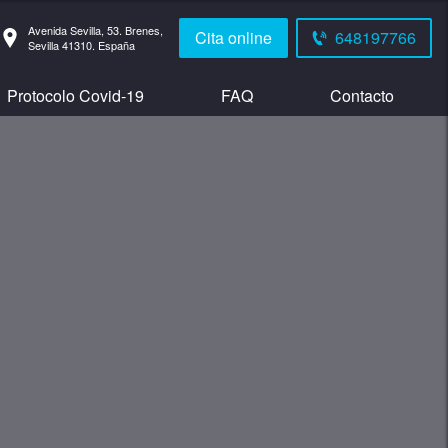
Avenida Sevilla, 53.
Brenes,
Cita online
648197766
Sevilla
41310.
España
Protocolo Covid-19
FAQ
Contacto