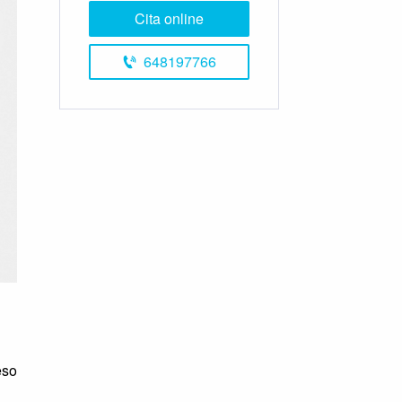
Cita online
648197766
eso